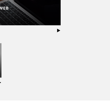
WEB
▶︎
︎